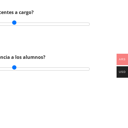
centes a cargo?
tencia a los alumnos?
ARS
USD