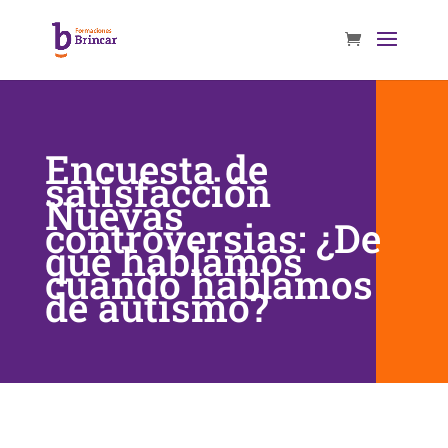
Encuesta de
satisfacción
Nuevas
controversias: ¿De
qué hablamos
cuando hablamos
de autismo?