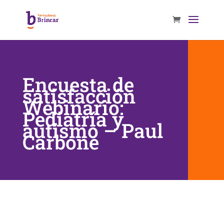
Encuesta de
satisfacción
Webinario:
Pediatría y
autismo – Paul
Carbone