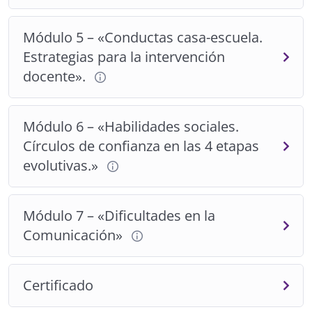
Conductas casa-escuela. Estrategias para la
intervención docente: Lic. Pía Espoueys
El manejo de conductas en el aula presenta
Módulo 5 – «Conductas casa-escuela.
características particulares que se abordarán en este
Estrategias para la intervención
taller teórico/práctico recomendado especialmente
docente».
para docentes y acompañantes de personas en el
espectro autista.
Módulo 6 – «Habilidades sociales.
Habilidades sociales. Círculos de confianza en las
Círculos de confianza en las 4 etapas
4 etapas evolutivas: Lic. Andrea Larroulet
evolutivas.»
Las habilidades sociales son capacidades específicas
que se requieren para ejecutar en forma competente
una tarea interpersonal.En la presente charla se
Módulo 7 – «Dificultades en la
abordarán las áreas necesarias para trabajar los
Comunicación»
diferentes tipos y el grado de relación que podemos
establecer con distintas personas: familia, amigos,
conocidos y desconocidos.
Certificado
Dificultades en la Comunicación: Lic. Pía