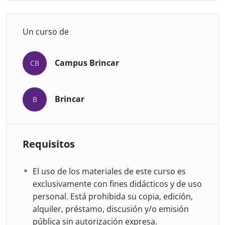
Dra. Natalia Barrios:
Psiquiatra
infanto juvenil. Especialista en
Un curso de
psiquiatra, especialista en medicina
legal, especialista en psicoterapia,
Campus Brincar
CB
magistranda en salud pública,
miembro de INSAR (International
Society for Autism Research), miembro de REDEA (Red
Brincar
B
de Espectro Autista Argentina), Miembro REAL (Red
Latinoamericana de Autismo), Miembro del comité
asesor de Brincar por un Autismo Feliz.
Requisitos
Prof. Lucila Vidal:
Profesora de
Educación Especial, con
El uso de los materiales de este curso es
especialización en discapacitados
exclusivamente con fines didácticos y de uso
mentales y sociales, asesora
personal. Está prohibida su copia, edición,
independiente y Coordinadora de
alquiler, préstamo, discusión y/o emisión
Equipos Multidisciplinarios para
pública sin autorización expresa.
niños con TGD.